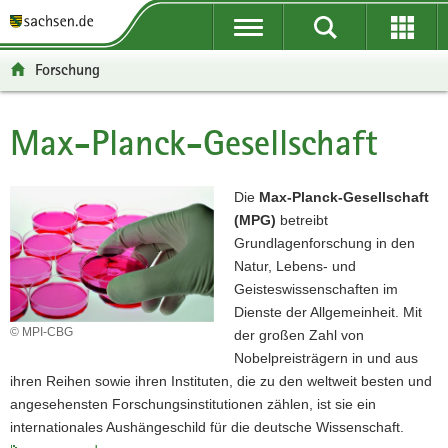
P
P
H
F
o
o
a
o
r
r
u
o
Forschung
t
t
p
t
a
a
t
e
l
l
i
r
Max-Planck-Gesellschaft
Hauptinhalt
ü
n
n
-
b
a
h
B
e
v
a
e
Die
Max-Planck-Gesellschaft
r
i
l
r
(MPG)
betreibt
g
g
t
e
Grundlagenforschung in den
r
a
i
Natur, Lebens- und
e
t
c
Geisteswissenschaften im
i
i
h
Dienste der Allgemeinheit. Mit
f
o
© MPI-CBG
der großen Zahl von
e
n
Nobelpreisträgern in und aus
n
ihren Reihen sowie ihren Instituten, die zu den weltweit besten und
d
angesehensten Forschungsinstitutionen zählen, ist sie ein
e
internationales Aushängeschild für die deutsche Wissenschaft.
N