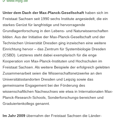
www.mpg.de
a
v
Unter dem Dach der Max-Planck-Gesellschaft
haben sich im
i
Freistaat Sachsen seit 1990 sechs Institute angesiedelt, die ein
g
starkes Gerüst für langfristige und hervorragende
a
Grundlagenforschung in den Lebens- und Naturwissenschaften
t
bilden. Aus der Initiative der Max-Planck-Gesellschaft und der
i
Technischen Universität Dresden ging inzwischen eine weitere
o
Einrichtung hervor – das Zentrum für Systembiologie Dresden
n
(CSBD). Letzteres steht dabei exemplarisch für die enge
Kooperation von Max-Planck-Instituten und Hochschulen im
Freistaat Sachsen. Als weitere Beispiele der erfolgreich gelebten
Zusammenarbeit seien die Wissenschaftsnetzwerke an den
Universitätsstandorten Dresden und Leipzig sowie das
gemeinsame Engagement bei der Förderung des
wissenschaftlichen Nachwuchses wie etwa in Internationalen Max-
Planck-Research-Schools, Sonderforschungs-bereichen und
Graduiertenkollegs genannt.
Im Jahr 2009
übernahm der Freistaat Sachsen die Länder-