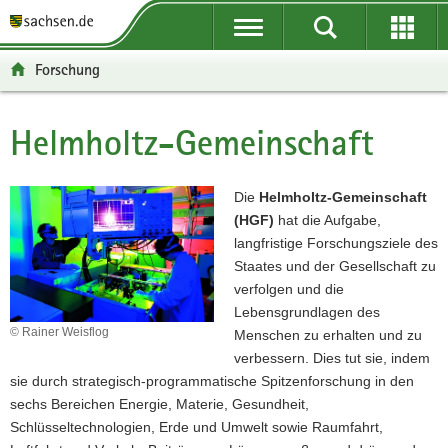
P
P
H
F
o
o
a
o
r
r
u
o
Forschung
t
t
p
t
a
a
t
e
l
l
i
r
Helmholtz-Gemeinschaft
Hauptinhalt
ü
n
n
-
b
a
h
B
e
v
a
e
Die
Helmholtz-Gemeinschaft
r
i
l
r
(HGF)
hat die Aufgabe,
g
g
t
e
langfristige Forschungsziele des
r
a
i
Staates und der Gesellschaft zu
e
t
c
verfolgen und die
i
i
h
Lebensgrundlagen des
f
o
© Rainer Weisflog
Menschen zu erhalten und zu
e
n
verbessern. Dies tut sie, indem
n
sie durch strategisch-programmatische Spitzenforschung in den
d
sechs Bereichen Energie, Materie, Gesundheit,
e
Schlüsseltechnologien, Erde und Umwelt sowie Raumfahrt,
N