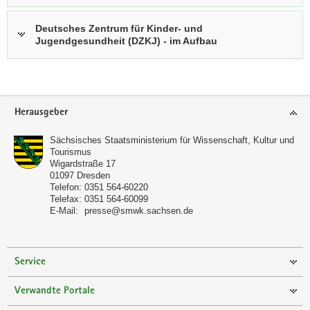
Deutsches Zentrum für Kinder- und
Jugendgesundheit (DZKJ) - im Aufbau
Footer-
Herausgeber
Bereich
Sächsisches Staatsministerium für Wissenschaft, Kultur und
Tourismus
Wigardstraße 17
01097
Dresden
Telefon:
0351 564-60220
Telefax:
0351 564-60099
E-Mail:
presse@smwk.sachsen.de
Service
Verwandte Portale