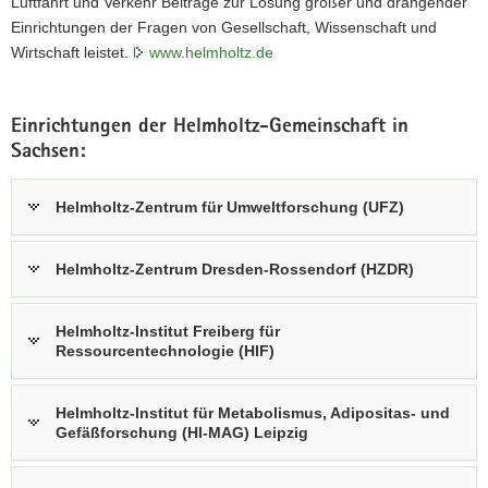
Luftfahrt und Verkehr Beiträge zur Lösung großer und drängender
a
Einrichtungen der Fragen von Gesellschaft, Wissenschaft und
v
Wirtschaft leistet.
www.helmholtz.de
i
g
a
Einrichtungen der Helmholtz-Gemeinschaft in
t
Sachsen:
i
o
Helmholtz-Zentrum für Umweltforschung (UFZ)
n
Helmholtz-Zentrum Dresden-Rossendorf (HZDR)
Helmholtz-Institut Freiberg für
Ressourcentechnologie (HIF)
Helmholtz-Institut für Metabolismus, Adipositas- und
Gefäßforschung (HI-MAG) Leipzig