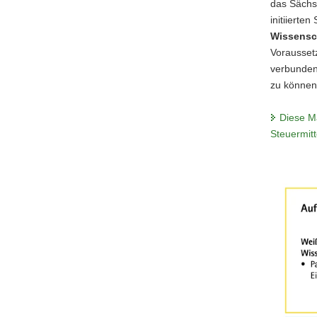
das Sächs
initiierte
Wissensch
Voraussetz
verbunden
zu können
Diese Ma
Steuermit