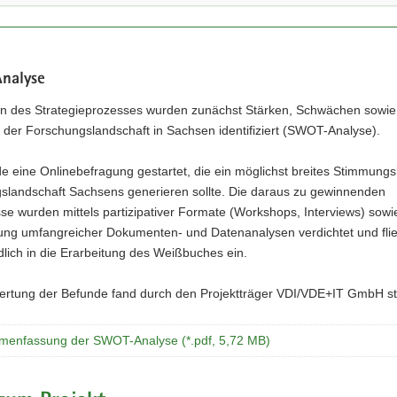
nalyse
 des Strategieprozesses wurden zunächst Stärken, Schwächen sowie
 der Forschungslandschaft in Sachsen identifiziert (SWOT-Analyse).
 eine Onlinebefragung gestartet, die ein möglichst breites Stimmungsb
slandschaft Sachsens generieren sollte. Die daraus zu gewinnenden
se wurden mittels partizipativer Formate (Workshops, Interviews) sowi
ung umfangreicher Dokumenten- und Datenanalysen verdichtet und fli
lich in die Erarbeitung des Weißbuches ein.
ertung der Befunde fand durch den Projektträger VDI/VDE+IT GmbH sta
enfassung der SWOT-Analyse (*.pdf, 5,72 MB)