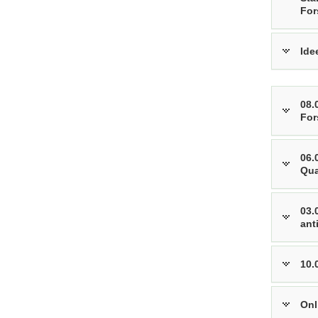
For
Ide
08.
For
06.
Qua
03.
ant
10.
Onl