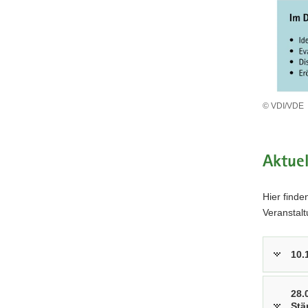
© VDI/VDE
Aktuel
Hier finde
Veranstal
10.
28.
Stä