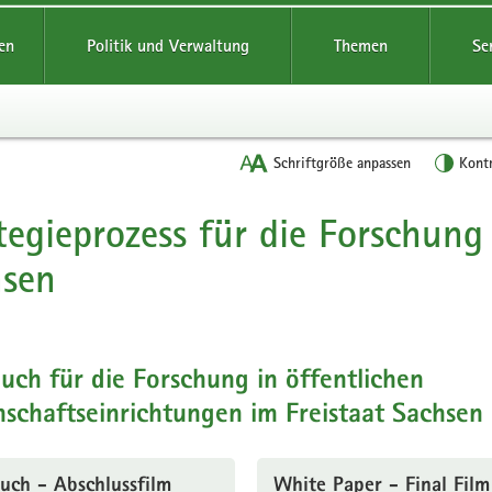
reifende
en
Politik und Verwaltung
Themen
Se
Schriftgröße anpassen
Kont
tegieprozess für die Forschung
t
hsen
ch für die Forschung in öffentlichen
schaftseinrichtungen im Freistaat Sachsen
uch - Abschlussfilm
White Paper - Final Film