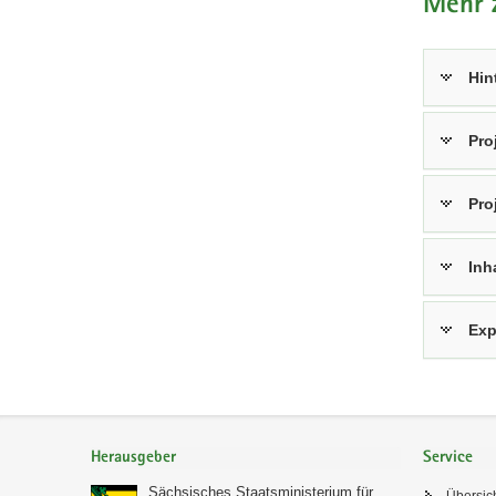
Mehr 
Hin
Pro
Pro
Inh
Exp
Footer-
Bereich
Herausgeber
Service
Sächsisches Staatsministerium für
Übersic