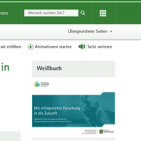
Suchbegriff
rvice
Suche starten
Übergeordnete Seiten
rast erhöhen
Animationen starten
Seite vorlesen
 in
Weitere
Weißbuch
Information