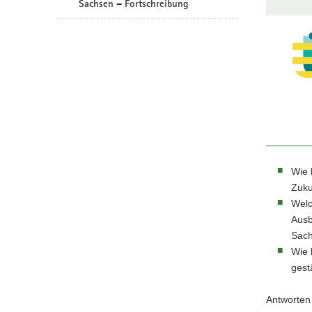
Sachsen – Fortschreibung
a
v
i
g
a
t
i
o
n
Wie 
Zuku
Welc
Ausb
Sach
Wie 
gest
Antworten 