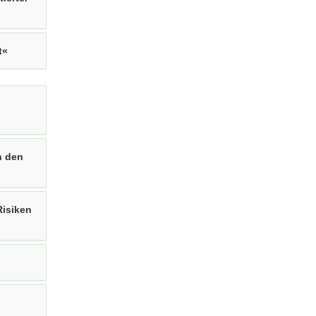
t«
n den
Risiken