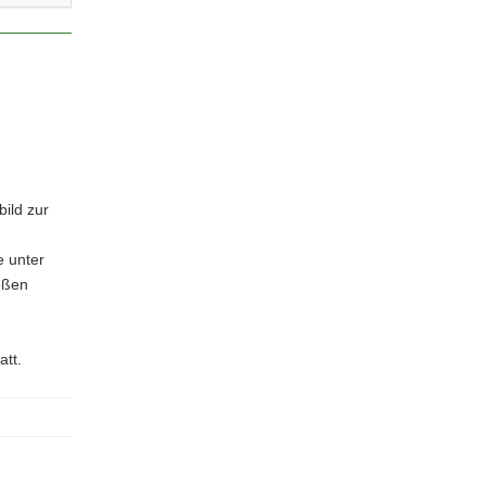
ild zur
e unter
eßen
tt.