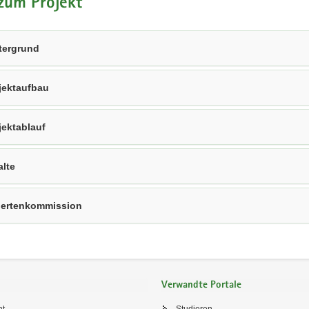
zum Projekt
tergrund
jektaufbau
jektablauf
alte
ertenkommission
Verwandte Portale
ht
Studieren