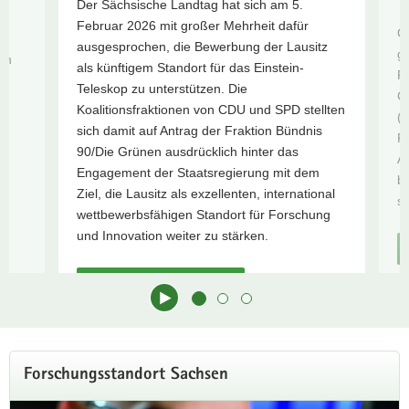
Der Sächsische Landtag hat sich am 5.
a
Februar 2026 mit großer Mehrheit dafür
G
v
ausgesprochen, die Bewerbung der Lausitz
gr
en
i
als künftigem Standort für das Einstein-
F
g
Teleskop zu unterstützen. Die
Ce
n
a
Koalitionsfraktionen von CDU und SPD stellten
(
t
sich damit auf Antrag der Fraktion Bündnis
Fr
i
90/Die Grünen ausdrücklich hinter das
A
o
Engagement der Staatsregierung mit dem
b
n
Ziel, die Lausitz als exzellenten, international
se
wettbewerbsfähigen Standort für Forschung
und Innovation weiter zu stärken.
Zur Pressemitteilung
Hauptinhalt
Forschungsstandort Sachsen