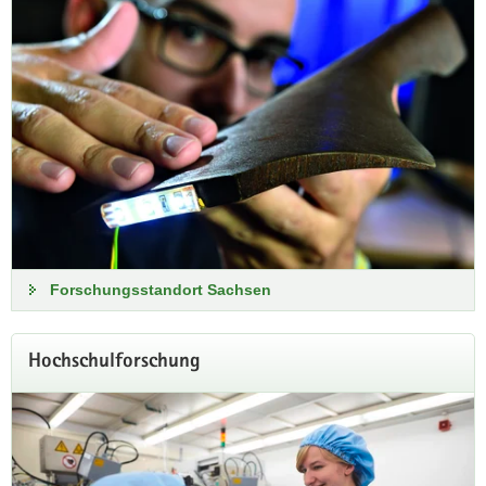
Unterstützung für das Einstein-
Teleskop!
Der Sächsische Landtag hat sich am 5. Februar 2026 mit
großer Mehrheit dafür ausgesprochen, die Bewerbung der
Forschungsstandort Sachsen
Lausitz als künftigem Standort für das Einstein-Teleskop zu
unterstützen. Die Koalitionsfraktionen von CDU und SPD
stellten sich damit auf Antrag der Fraktion Bündnis 90/Die
Hochschulforschung
Grünen ausdrücklich hinter das Engagement der
Staatsregierung mit dem Ziel, die Lausitz als exzellenten,
international wettbewerbsfähigen Standort für Forschung und
Innovation weiter zu stärken.