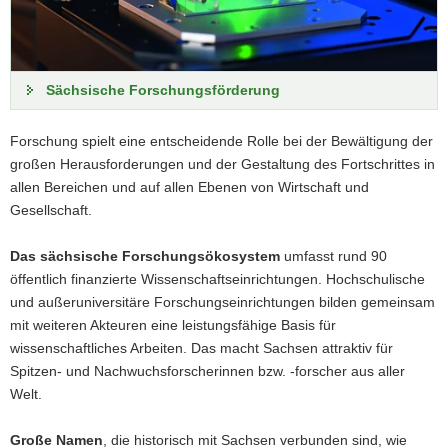
Sechs Länder – eine Fusionsallianz
Sechs Bundesländer bündeln ihre Forschungs- und
Sächsische Forschungsförderung
Entwicklungskompetenzen im Bereich der Kernfusion. Das
ehrgeizige Ziel: Der Bau eines kommerziell genutzten
Fusionsreaktors, der die Kernfusion als saubere und schier
Forschung spielt eine entscheidende Rolle bei der Bewältigung der
unerschöpfliche Energiequelle nutzbar macht.
großen Herausforderungen und der Gestaltung des Fortschrittes in
allen Bereichen und auf allen Ebenen von Wirtschaft und
Gesellschaft.
Zur Pressemitteilung
Das sächsische Forschungsökosystem
umfasst rund 90
öffentlich finanzierte Wissenschaftseinrichtungen. Hochschulische
und außeruniversitäre Forschungseinrichtungen bilden gemeinsam
mit weiteren Akteuren eine leistungsfähige Basis für
wissenschaftliches Arbeiten. Das macht Sachsen attraktiv für
Spitzen- und Nachwuchsforscherinnen bzw. -forscher aus aller
Welt.
Große Namen
, die historisch mit Sachsen verbunden sind, wie