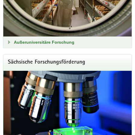
Raumfahrt die Center for the Transformation of Chemistry
(CTC) gGmbH und zusammen mit dem Freistaat Sachsen
die Deutsche Zentrum für Astrophysik (DZA) gGmbH. Damit
werden die beiden neuen Forschungszentren rechtlich
selbstständig.
Außeruniversitäre Forschung
Zur Pressemitteilung des BMFTR
Sächsische Forschungsförderung